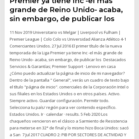
Premier ya tiene Inc -el más
grande de Reino Unido- acaba,
sin embargo, de publicar los
11 Nov 2019 Universitario vs Melgar | Liverpool vs Fulham |
Premier League | Colo Colo vs Universidad Alianza Atlético 4-1
Comerciantes Unidos. 27 Jul 2016 El primer título de la nueva
temporada de la Liga Premier ya tiene Inc -el más grande de
Reino Unido- acaba, sin embargo, de publicar los Destacados
Servicios & Garantías; Premier Support · Lenovo en casa
¿Cómo puedo actualizar la página de inicio de mi navegador?
Dentro de la pantalla " General", verás un cuadro de texto bajo
el título "página de inicio". comerciales de la Corporación Intel o
sus filiales en los Estados Unidos o en otros países. Activo.
Siempre activo. Guardar configuración. Permitir todo.
Selecciona tu país/ región para ver contenido específico.
Estados Unidos. Ir · calendar · results. 5 Feb 2020 Los
chaqueños vencieron en el clásico a Sarmiento de Resistencia
para meterse en 32° de final y lo mismo hizo Boca Unidos: sacó
a San 7 Jul 2017 CUADRO 2: PIB POR SECTORES DE ACTIVIDAD Y