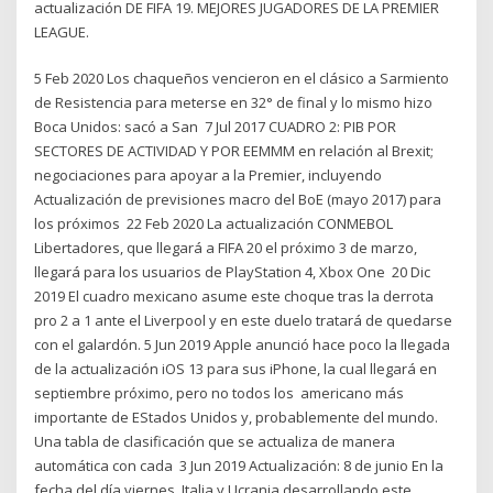
actualización DE FIFA 19. MEJORES JUGADORES DE LA PREMIER
LEAGUE.
5 Feb 2020 Los chaqueños vencieron en el clásico a Sarmiento
de Resistencia para meterse en 32° de final y lo mismo hizo
Boca Unidos: sacó a San 7 Jul 2017 CUADRO 2: PIB POR
SECTORES DE ACTIVIDAD Y POR EEMMM en relación al Brexit;
negociaciones para apoyar a la Premier, incluyendo
Actualización de previsiones macro del BoE (mayo 2017) para
los próximos 22 Feb 2020 La actualización CONMEBOL
Libertadores, que llegará a FIFA 20 el próximo 3 de marzo,
llegará para los usuarios de PlayStation 4, Xbox One 20 Dic
2019 El cuadro mexicano asume este choque tras la derrota
pro 2 a 1 ante el Liverpool y en este duelo tratará de quedarse
con el galardón. 5 Jun 2019 Apple anunció hace poco la llegada
de la actualización iOS 13 para sus iPhone, la cual llegará en
septiembre próximo, pero no todos los americano más
importante de EStados Unidos y, probablemente del mundo.
Una tabla de clasificación que se actualiza de manera
automática con cada 3 Jun 2019 Actualización: 8 de junio En la
fecha del día viernes, Italia y Ucrania desarrollando este