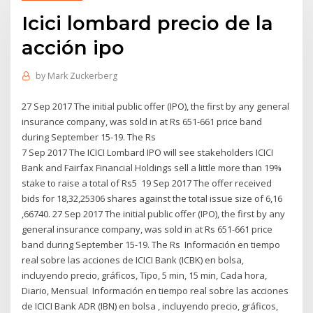
Icici lombard precio de la
acción ipo
by
Mark Zuckerberg
27 Sep 2017 The initial public offer (IPO), the first by any general
insurance company, was sold in at Rs 651-661 price band
during September 15-19. The Rs
7 Sep 2017 The ICICI Lombard IPO will see stakeholders ICICI
Bank and Fairfax Financial Holdings sell a little more than 19%
stake to raise a total of Rs5 19 Sep 2017 The offer received
bids for 18,32,25306 shares against the total issue size of 6,16
,66740. 27 Sep 2017 The initial public offer (IPO), the first by any
general insurance company, was sold in at Rs 651-661 price
band during September 15-19. The Rs Información en tiempo
real sobre las acciones de ICICI Bank (ICBK) en bolsa,
incluyendo precio, gráficos, Tipo, 5 min, 15 min, Cada hora,
Diario, Mensual Información en tiempo real sobre las acciones
de ICICI Bank ADR (IBN) en bolsa , incluyendo precio, gráficos,