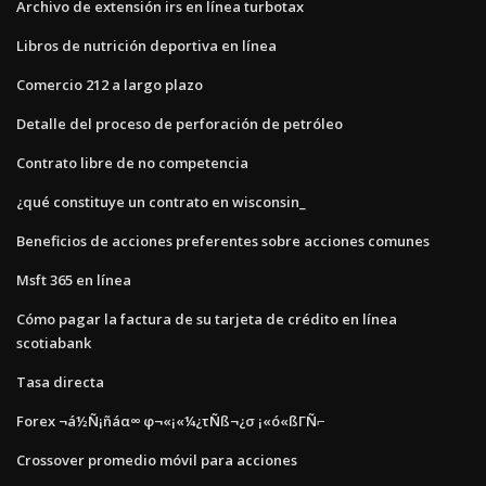
Archivo de extensión irs en línea turbotax
Libros de nutrición deportiva en línea
Comercio 212 a largo plazo
Detalle del proceso de perforación de petróleo
Contrato libre de no competencia
¿qué constituye un contrato en wisconsin_
Beneficios de acciones preferentes sobre acciones comunes
Msft 365 en línea
Cómo pagar la factura de su tarjeta de crédito en línea
scotiabank
Tasa directa
Forex ¬á½Ñ¡ñáα∞ φ¬«¡«¼¿τÑß¬¿σ ¡«ó«ßΓÑ⌐
Crossover promedio móvil para acciones